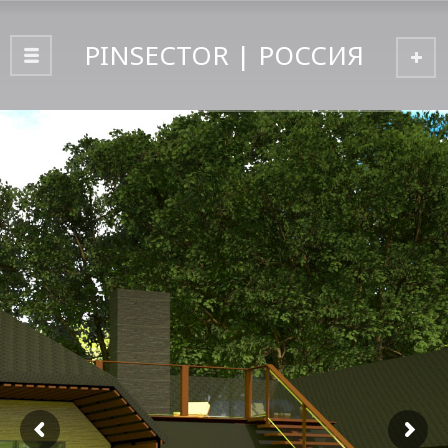
PINSECTOR | РОССИЯ
Home
Модели
Модель H152